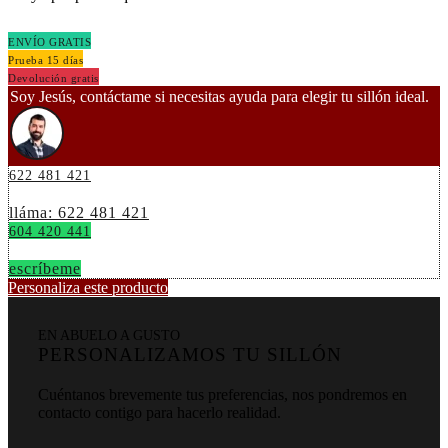
ENVÍO GRATIS
Prueba 15 días
Devolución gratis
Soy Jesús, contáctame si necesitas ayuda para elegir tu sillón ideal.
622 481 421
lláma: 622 481 421
604 420 441
escríbeme
Personaliza este producto
EN ABUELO A GUSTO
PERSONALIZAMOS TU SILLÓN
Cuéntanos brevemente tus preferencias, nos pondremos en
contacto contigo para hacerlo realidad.