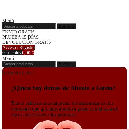
Menú
Buscar...
ENVÍO GRATIS
PRUEBA 15 DÍAS
DEVOLUCIÓN GRATIS
Acceso / Registro
0
artículos
0,00
€
Menú
Buscar...
0
artículos
0,00
€
¿Quién hay detrás de Abuelo a Gusto?
Tras el telón de esta empresa nos encontramos dos
hermanos que guiamos abuelo a gusto con la idea de
hacer más felices a las personas.