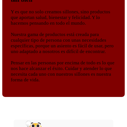
Y es que no solo creamos sillones, sino productos
que aportan salud, bienestar y felicidad. Y lo
hacemos pensando en todo el mundo.
Nuestra gama de productos está creada para
cualquier tipo de persona con unas necesidades
específicas, porque un asiento es fácil de usar, pero
uno adaptado a nosotros es difícil de encontrar.
Pensar en las personas por encima de todo es lo que
nos hace alcanzar el éxito. Cuidar y atender lo que
necesita cada uno con nuestros sillones es nuestra
forma de vida.