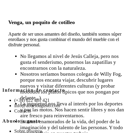
Venga, un poquito de cotilleo
Aparte de ser unos amantes del diseño, también somos súper
enrollaos y nos gusta combinar el mundo del mueble con el
disfrute personal.
No llegamos al nivel de Jesús Calleja, pero nos
gusta el senderismo, ponernos las zapatillas y
encontrarnos con la naturaleza.
Nosotros seríamos buenos colegas de Willy Fog,
porque nos encanta viajar, descubrir lugares
nuevos y visitar diferentes culturas (y probar
Información de contacto
toooodos los platos típicos que nos pongan por
delante...).
(+34) 622 481 421
La inquietud nos lleva al interés por los deportes
info@abueloagusto.com
y por las motos. Nos hacen sentir libres y nos dan
Contacto
aire fresco para reinventarnos.
Abuelo a gusto
Estamos enamorados de la vida, del poder de la
imaginación y del talento de las personas. Y todo
Sobre nosotros