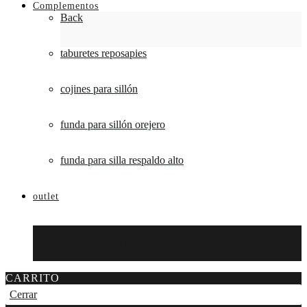
Complementos
Back
taburetes reposapies
cojines para sillón
funda para sillón orejero
funda para silla respaldo alto
outlet
ACCESO / REGISTRO
CARRITO
Cerrar