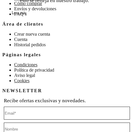
esto se refleja en nuestro trabajo.
Cómo comprar
Envíos y devoluciones
Leer más
FAQ’s
Área de clientes
Crear nueva cuenta
Cuenta
Historial pedidos
Páginas legales
Condiciones
Política de privacidad
Aviso legal
Cookies
NEWSLETTER
Recibe ofertas exclusivas y novedades.